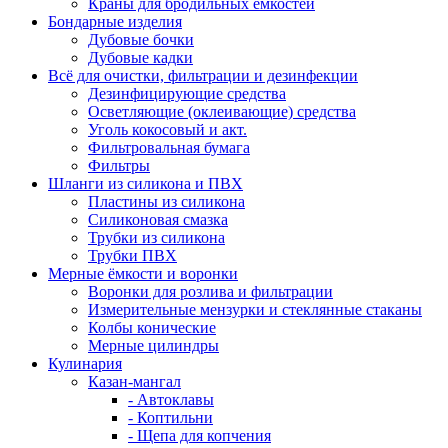
Краны для бродильных ёмкостей
Бондарные изделия
Дубовые бочки
Дубовые кадки
Всё для очистки, фильтрации и дезинфекции
Дезинфицирующие средства
Осветляющие (оклеивающие) средства
Уголь кокосовый и акт.
Фильтровальная бумага
Фильтры
Шланги из силикона и ПВХ
Пластины из силикона
Силиконовая смазка
Трубки из силикона
Трубки ПВХ
Мерные ёмкости и воронки
Воронки для розлива и фильтрации
Измерительные мензурки и стеклянные стаканы
Колбы конические
Мерные цилиндры
Кулинария
Казан-мангал
- Автоклавы
- Коптильни
- Щепа для копчения