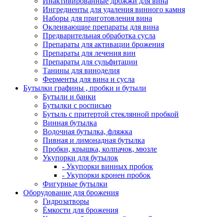
Инактивированные дрожжи для вина
Ингредиенты для удаления винного камня
Наборы для приготовления вина
Оклеивающие препараты для вина
Предварительная обработка сусла
Препараты для активации брожения
Препараты для лечения вин
Препараты для сульфитации
Танины для виноделия
Ферменты для вина и сусла
Бутылки графины , пробки и бутыли
Бутыли и банки
Бутылки с росписью
Бутыль с притертой стеклянной пробкой
Винная бутылка
Водочная бутылка, фляжка
Пивная и лимонадная бутылка
Пробки, крышка, колпачок, мюзле
Укупорки для бутылок
- Укупорки винных пробок
- Укупорки кронен пробок
Фигурные бутылки
Оборудование для брожения
Гидрозатворы
Ёмкости для брожения