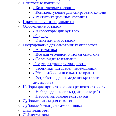
Спиртовые колонны
- Колпачковые колонны
- Комплектующие для спиртовых колонн
- Ректификационные колонны
Прямоточные холодильники
Оформление бутылок
- Аксессуары для бутылок
- Сургуч
- Этикетки для бутылок
Оборудование для самогонных аппаратов
- Автоматика
- Всё для угольной очистки самогона
- Соленоидные клапаны
- Терморегуляторы мощности
- Тройники, штуцеры, переходники
- Узлы отбора и игольчатые краны
- Устройства для измерения крепости
дистиллята
Наборы для приготовления крепкого алкоголя
- Наборы для настоек (трав и специй)
- Наборы на основе экстрактов
Дубовые чипсы для самогона
Дубовые бочки для самогонщика
Дистилляторы
Дефлегматоры