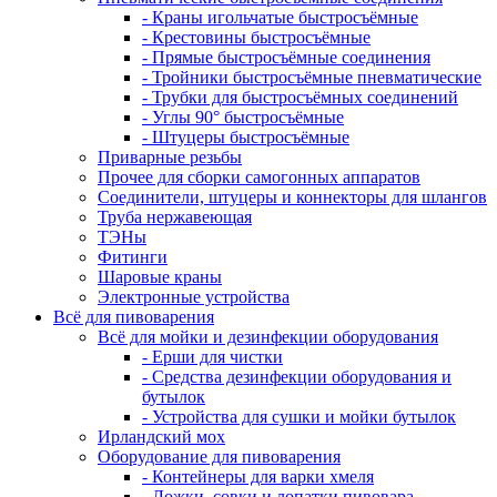
- Краны игольчатые быстросъёмные
- Крестовины быстросъёмные
- Прямые быстросъёмные соединения
- Тройники быстросъёмные пневматические
- Трубки для быстросъёмных соединений
- Углы 90° быстросъёмные
- Штуцеры быстросъёмные
Приварные резьбы
Прочее для сборки самогонных аппаратов
Соединители, штуцеры и коннекторы для шлангов
Труба нержавеющая
ТЭНы
Фитинги
Шаровые краны
Электронные устройства
Всё для пивоварения
Всё для мойки и дезинфекции оборудования
- Ерши для чистки
- Средства дезинфекции оборудования и
бутылок
- Устройства для сушки и мойки бутылок
Ирландский мох
Оборудование для пивоварения
- Контейнеры для варки хмеля
- Ложки, совки и лопатки пивовара