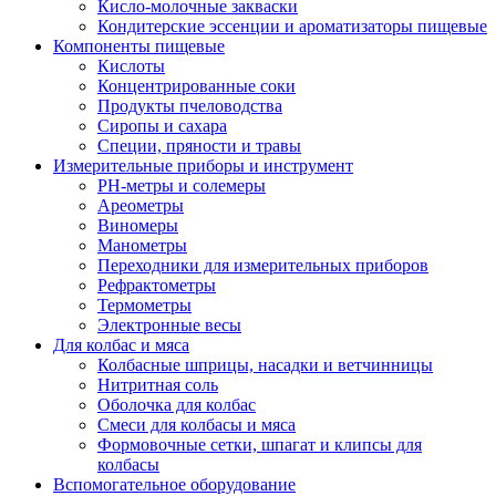
Кисло-молочные закваски
Кондитерские эссенции и ароматизаторы пищевые
Компоненты пищевые
Кислоты
Концентрированные соки
Продукты пчеловодства
Сиропы и сахара
Специи, пряности и травы
Измерительные приборы и инструмент
PH-метры и солемеры
Ареометры
Виномеры
Манометры
Переходники для измерительных приборов
Рефрактометры
Термометры
Электронные весы
Для колбас и мяса
Колбасные шприцы, насадки и ветчинницы
Нитритная соль
Оболочка для колбас
Смеси для колбасы и мяса
Формовочные сетки, шпагат и клипсы для
колбасы
Вспомогательное оборудование