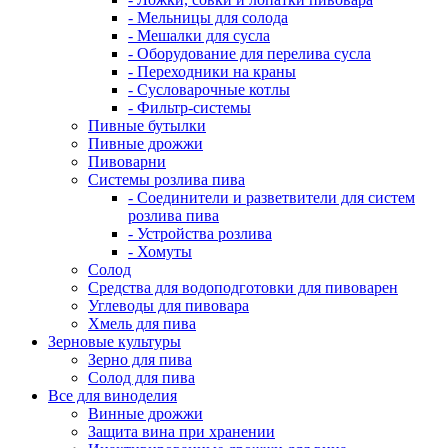
- Мельницы для солода
- Мешалки для сусла
- Оборудование для перелива сусла
- Переходники на краны
- Сусловарочные котлы
- Фильтр-системы
Пивные бутылки
Пивные дрожжи
Пивоварни
Системы розлива пива
- Соединители и разветвители для систем
розлива пива
- Устройства розлива
- Хомуты
Солод
Средства для водоподготовки для пивоварен
Углеводы для пивовара
Хмель для пива
Зерновые культуры
Зерно для пива
Солод для пива
Все для виноделия
Винные дрожжи
Защита вина при хранении