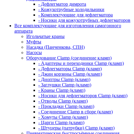
- Дефлегматор димрота
- Кожухотрубные холодильники
- Комплектующие для дефлегматора
- Носики для кожухотрубных дефлегматоров
Все комплектующие для изготовления самогонного
аппарата
Игольчатые краны
Муфты
Насадка (Панченкова, СПН)
Насосы
Оборудование Clamp (соединение кламп)
- Адаптеры и переходники Clamp (кламп)
- Дефлегматоры Clamp (кламп)
- Джин корзины Clamp (кламп)
- Диоптры Clamp (кламп)
- Заглушки Clamp (кламп)
- Краны Clamp (кламп)
- Носики для дефлегматоров Clamp (кламп)
- Отводы Clamp (кламп)
- Прокладки Clamp (кламп)
- Соединение Clamp в сборе (кламп)
- Хомуты Clamp (кламп)
- Царги Clamp (кламп)
- Штуцеры (патрубки) Clamp (кламп)
Пневматические быстросъёмные соединения