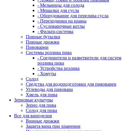
- Мельницы для солода
- Мешалки для сусла
- Оборудование для перелива сусла
- Переходники на краны
- Сусловарочные котлы
- Фильтр-системы
Пивные бутылки
Пивные дрожжи
Пивоварни
Системы розлива пива
- Соединители и разветвители для систем
розлива пива
- Устройства розлива
- Хомуты
Солод
Средства для водоподготовки для пивоварен
Углеводы для пивовара
Хмель для пива
Зерновые культуры
Зерно для пива
Солод для пива
Все для виноделия
Винные дрожжи
Защита вина при хранении