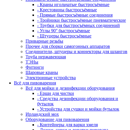
- Краны игольчатые быстросъёмные
- Крестовины быстросъёмные
- Прямые быстросъёмные соединения
- Тройники быстросъёмные пневматические
- Трубки для быстросъёмных соединений
- Углы 90° быстросъёмные
- Штуцеры быстросъёмные
Приварные резьбы
Прочее для сборки самогонных аппаратов
Соединители, штуцеры и коннекторы для шлангов
Труба нержавеющая
ТЭНы
Фитинги
Шаровые краны
Электронные устройства
Всё для пивоварения
Всё для мойки и дезинфекции оборудования
- Ерши для чистки
- Средства дезинфекции оборудования и
бутылок
- Устройства для сушки и мойки бутылок
Ирландский мох
Оборудование для пивоварения
- Контейнеры для варки хмеля
- Ложки, совки и лопатки пивовара