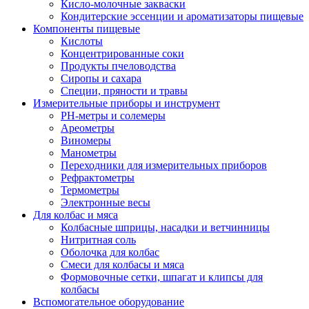
Кисло-молочные закваски
Кондитерские эссенции и ароматизаторы пищевые
Компоненты пищевые
Кислоты
Концентрированные соки
Продукты пчеловодства
Сиропы и сахара
Специи, пряности и травы
Измерительные приборы и инструмент
PH-метры и солемеры
Ареометры
Виномеры
Манометры
Переходники для измерительных приборов
Рефрактометры
Термометры
Электронные весы
Для колбас и мяса
Колбасные шприцы, насадки и ветчинницы
Нитритная соль
Оболочка для колбас
Смеси для колбасы и мяса
Формовочные сетки, шпагат и клипсы для
колбасы
Вспомогательное оборудование