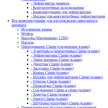
- Дефлегматор димрота
- Кожухотрубные холодильники
- Комплектующие для дефлегматора
- Носики для кожухотрубных дефлегматоров
Все комплектующие для изготовления самогонного
аппарата
Игольчатые краны
Муфты
Насадка (Панченкова, СПН)
Насосы
Оборудование Clamp (соединение кламп)
- Адаптеры и переходники Clamp (кламп)
- Дефлегматоры Clamp (кламп)
- Джин корзины Clamp (кламп)
- Диоптры Clamp (кламп)
- Заглушки Clamp (кламп)
- Краны Clamp (кламп)
- Носики для дефлегматоров Clamp (кламп)
- Отводы Clamp (кламп)
- Прокладки Clamp (кламп)
- Соединение Clamp в сборе (кламп)
- Хомуты Clamp (кламп)
- Царги Clamp (кламп)
- Штуцеры (патрубки) Clamp (кламп)
Пневматические быстросъёмные соединения