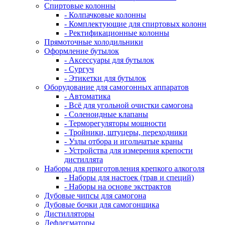
Спиртовые колонны
- Колпачковые колонны
- Комплектующие для спиртовых колонн
- Ректификационные колонны
Прямоточные холодильники
Оформление бутылок
- Аксессуары для бутылок
- Сургуч
- Этикетки для бутылок
Оборудование для самогонных аппаратов
- Автоматика
- Всё для угольной очистки самогона
- Соленоидные клапаны
- Терморегуляторы мощности
- Тройники, штуцеры, переходники
- Узлы отбора и игольчатые краны
- Устройства для измерения крепости
дистиллята
Наборы для приготовления крепкого алкоголя
- Наборы для настоек (трав и специй)
- Наборы на основе экстрактов
Дубовые чипсы для самогона
Дубовые бочки для самогонщика
Дистилляторы
Дефлегматоры