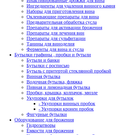
Инактивированные дрожжи для вина
Ингредиенты для удаления винного камня
Наборы для приготовления вина
Оклеивающие препараты для вина
Предварительная обработка сусла
Препараты для активации брожения
Препараты для лечения вин
Препараты для сульфитации
Танины для виноделия
Ферменты для вина и сусла
Бутылки графины , пробки и бутыли
Бутыли и банки
Бутылки с росписью
Бутыль с притертой стеклянной пробкой
Винная бутылка
Водочная бутылка, фляжка
Пивная и лимонадная бутылка
Пробки, крышка, колпачок, мюзле
Укупорки для бутылок
- Укупорки винных пробок
- Укупорки кронен пробок
Фигурные бутылки
Оборудование для брожения
Гидрозатворы
Ёмкости для брожения