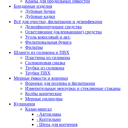
Краны для бродильных ёмкостей
Бондарные изделия
Дубовые бочки
Дубовые кадки
Всё для очистки, фильтрации и дезинфекции
Дезинфицирующие средства
Осветляющие (оклеивающие) средства
Уголь кокосовый и акт.
Фильтровальная бумага
Фильтры
Шланги из силикона и ПВХ
Пластины из силикона
Силиконовая смазка
Трубки из силикона
Трубки ПВХ
Мерные ёмкости и воронки
Воронки для розлива и фильтрации
Измерительные мензурки и стеклянные стаканы
Колбы конические
Мерные цилиндры
Кулинария
Казан-мангал
- Автоклавы
- Коптильни
- Щепа для копчения